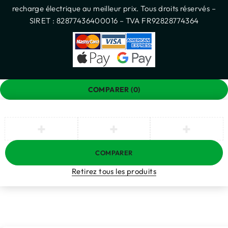
recharge électrique au meilleur prix. Tous droits réservés –
SIRET : 82877436400016 – TVA FR92828774364
COMPARER
(0)
COMPARER
Retirez tous les produits