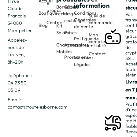
Accueil
11 rue
À
information
Borne de
Câbles
sécu
Claude
propos
Boutique
Conditions
recharge
de
Vos
François
Suivi de
Générales
trans
recharge
Contact
commande
34080
Blog
sont
Kit
de Vente
Montpellier
sécur
Solaire
Prises
Mon
grâce
Politique de
Appelez-
compte
proto
Chargeurs
Accessoires
Confidentialité
nous du
de
Mobiles
cryp
Contact
lun-ven,
Promotions
Mentions
SSL.
8h-20h
Achet
Légales
toute
sérén
Téléphone :
Livr
04 23 50
en 7 
05 09
max
Email:
Profi
contact@toutelesborne.com
d'une
expéd
rapid
fiable
Rece