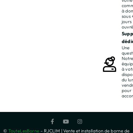
votre
com
à dom
sous 
jours
ouvré
Supp
dédié
Une
quest
Notr
équip
à vot
dispo
du lu
vendr
pour
acco
©
TouteLesBorne
– RJCLIM | Vente et installation de borne de