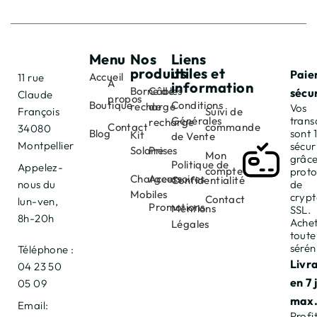
Menu
Nos
Liens
produits
utiles et
Paie
Accueil
11 rue
À
information
Borne de
Câbles
sécu
Claude
propos
Boutique
Conditions
recharge
de
Vos
François
Suivi de
Générales
trans
recharge
Contact
commande
34080
Blog
sont
Kit
de Vente
Montpellier
sécur
Solaire
Prises
Mon
grâce
Politique de
Appelez-
compte
proto
Chargeurs
Accessoires
Confidentialité
nous du
de
Mobiles
cryp
Contact
lun-ven,
Promotions
Mentions
SSL.
8h-20h
Achet
Légales
toute
sérén
Téléphone :
Livr
04 23 50
en 7 
05 09
max
Email:
Profi