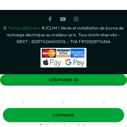
©
TouteLesBorne
– RJCLIM | Vente et installation de borne de
recharge électrique au meilleur prix. Tous droits réservés –
SIRET : 82877436400016 – TVA FR92828774364
COMPARER
(0)
COMPARER
Retirez tous les produits