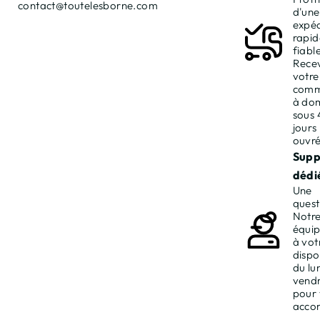
contact@toutelesborne.com
d'une
expéd
rapid
fiable
Rece
votre
com
à dom
sous 
jours
ouvré
Supp
dédié
Une
quest
Notr
équip
à vot
dispo
du lu
vendr
pour
acco