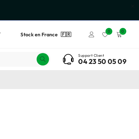
0
0
T
Stock en France 🇫🇷
Support Client
04 23 50 05 09