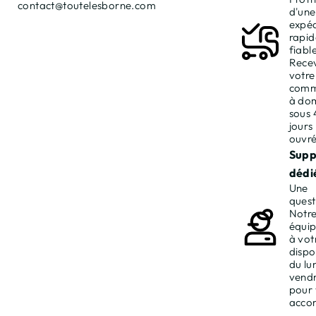
contact@toutelesborne.com
d'une
expéd
rapid
fiable
Rece
votre
com
à dom
sous 
jours
ouvré
Supp
dédié
Une
quest
Notr
équip
à vot
dispo
du lu
vendr
pour
acco