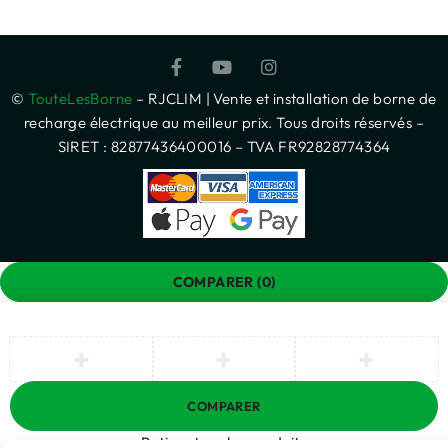
©
TouteLesBorne
– RJCLIM | Vente et installation de borne de
recharge électrique au meilleur prix. Tous droits réservés –
SIRET : 82877436400016 – TVA FR92828774364
COMPARER
(0)
COMPARER
Retirez tous les produits