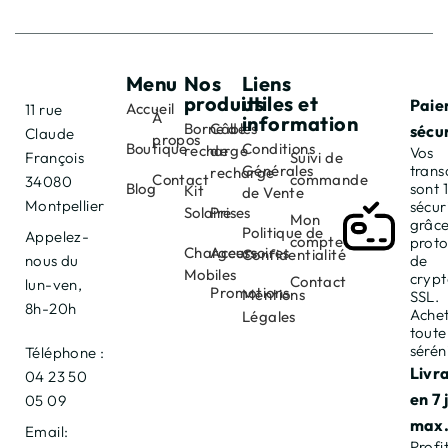
Menu
Nos
Liens
produits
utiles et
Paie
Accueil
11 rue
À
information
Borne de
Câbles
sécu
Claude
propos
Boutique
Conditions
recharge
de
Vos
François
Suivi de
Générales
trans
recharge
Contact
commande
34080
Blog
sont
Kit
de Vente
Montpellier
sécur
Solaire
Prises
Mon
grâce
Politique de
Appelez-
compte
proto
Chargeurs
Accessoires
Confidentialité
nous du
de
Mobiles
cryp
Contact
lun-ven,
Promotions
Mentions
SSL.
8h-20h
Achet
Légales
toute
sérén
Téléphone :
Livr
04 23 50
en 7 
05 09
max
Email:
Profi