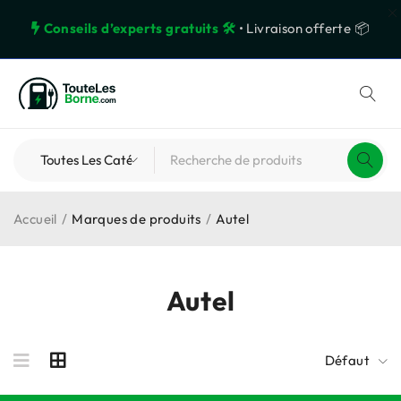
Conseils d’experts gratuits 🛠️
• Livraison offerte 📦
Accueil
/
Marques de produits
/
Autel
Autel
Défaut