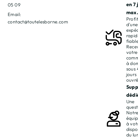
en 7 
05 09
max
Email:
Profi
contact@toutelesborne.com
d'une
expéd
rapid
fiable
Rece
votre
com
à dom
sous 
jours
ouvré
Supp
dédié
Une
quest
Notr
équip
à vot
dispo
du lu