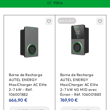
Filtre
SOLD OUT
Borne de Recharge
Borne de Recharge
AUTEL ENERGY
AUTEL ENERGY
MaxiCharger AC Elite
MaxiCharger AC Elite
2–7 kW – Réf.
2–7 kW 4G MID avec
106001882
Écran – Réf. 106001883
666,90
€
769,90
€