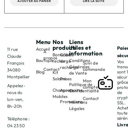
AJOUTER AU PANIER
LIRE LA SUITE
Menu
Nos
Liens
produits
utiles et
Paie
Accueil
11 rue
À
information
Borne de
Câbles
sécu
Claude
propos
Boutique
Conditions
recharge
de
Vos
François
Suivi de
Générales
trans
recharge
Contact
commande
34080
Blog
sont
Kit
de Vente
Montpellier
sécur
Solaire
Prises
Mon
grâce
Politique de
Appelez-
compte
proto
Chargeurs
Accessoires
Confidentialité
nous du
de
Mobiles
cryp
Contact
lun-ven,
Promotions
Mentions
SSL.
8h-20h
Achet
Légales
toute
sérén
Téléphone :
Livr
04 23 50