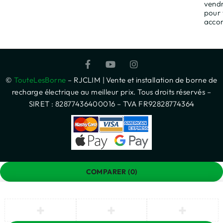
vendr
pour
acco
©
TouteLesBorne
– RJCLIM | Vente et installation de borne de
recharge électrique au meilleur prix. Tous droits réservés –
SIRET : 82877436400016 – TVA FR92828774364
COMPARER
(0)