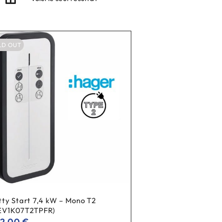
LD OUT
tty Start 7,4 kW – Mono T2
EV1K07T2TPFR)
42,00
€