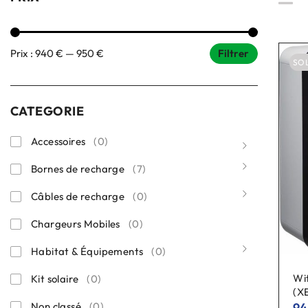
Prix :
940 €
—
950 €
Filtrer
SO
CATEGORIE
Accessoires
(0)
Bornes de recharge
(7)
Câbles de recharge
(0)
Chargeurs Mobiles
(0)
Habitat & Équipements
(0)
Wi
Kit solaire
(0)
(X
9
Non classé
(0)