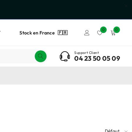
0
0
T
Stock en France 🇫🇷
Support Client
04 23 50 05 09
Défaut