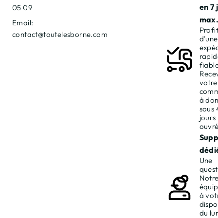
en 7 
05 09
max
Email:
Profi
contact@toutelesborne.com
d'une
expéd
rapid
fiable
Rece
votre
com
à dom
sous 
jours
ouvré
Supp
dédié
Une
quest
Notr
équip
à vot
dispo
du lu