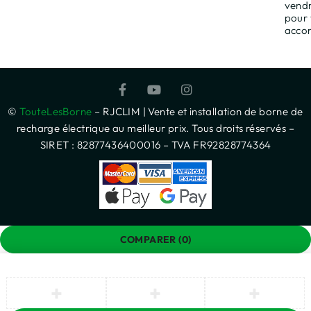
vendr
pour
acco
©
TouteLesBorne
– RJCLIM | Vente et installation de borne de
recharge électrique au meilleur prix. Tous droits réservés –
SIRET : 82877436400016 – TVA FR92828774364
COMPARER
(0)