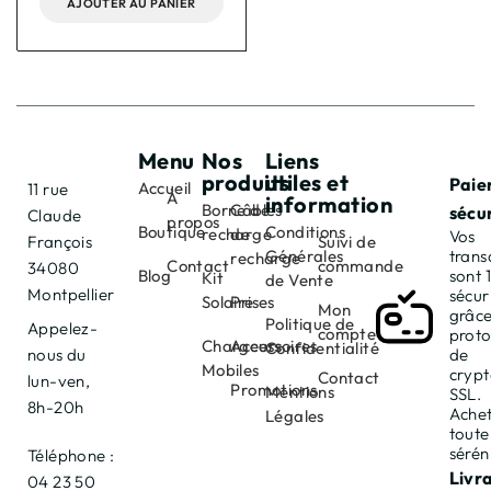
AJOUTER AU PANIER
Menu
Nos
Liens
produits
utiles et
Paie
Accueil
11 rue
À
information
Borne de
Câbles
sécu
Claude
propos
Boutique
Conditions
recharge
de
Vos
François
Suivi de
Générales
trans
recharge
Contact
commande
34080
Blog
sont
Kit
de Vente
Montpellier
sécur
Solaire
Prises
Mon
grâce
Politique de
Appelez-
compte
proto
Chargeurs
Accessoires
Confidentialité
nous du
de
Mobiles
cryp
Contact
lun-ven,
Promotions
Mentions
SSL.
8h-20h
Achet
Légales
toute
sérén
Téléphone :
Livr
04 23 50